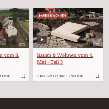
BAUEN & WOHNEN
n vom 8.
Bauen & Wohnen vom 4.
Mai - Teil 3
bookmark_border
bookmark_border
55 Min.
4. Mai 2026
14:51
07:19 Min.