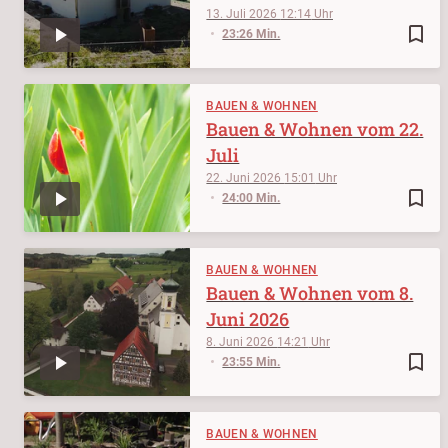
13. Juli 2026
12:14
bookmark_border
23:26 Min.
BAUEN & WOHNEN
Bauen & Wohnen vom 22.
Juli
22. Juni 2026
15:01
bookmark_border
24:00 Min.
BAUEN & WOHNEN
Bauen & Wohnen vom 8.
Juni 2026
8. Juni 2026
14:21
bookmark_border
23:55 Min.
BAUEN & WOHNEN