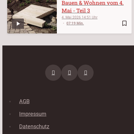
Bauen & Wohnen vom 4.
Mai - Teil 3
4. Mai 2026
14:51
bookmark_border
07:19 Min.
AGB
Impressum
Datenschutz