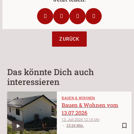
ZURÜCK
Das könnte Dich auch
interessieren
BAUEN & WOHNEN
Bauen & Wohnen vom
13.07.2026
13. Juli 2026
12:14
bookmark_border
23:26 Min.