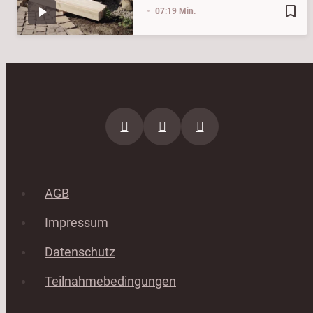
bookmark_border
07:19 Min.
AGB
Impressum
Datenschutz
Teilnahmebedingungen