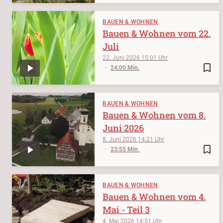
BAUEN & WOHNEN
Bauen & Wohnen vom 22.
Juli
22. Juni 2026
15:01
bookmark_border
24:00 Min.
BAUEN & WOHNEN
Bauen & Wohnen vom 8.
Juni 2026
8. Juni 2026
14:21
bookmark_border
23:55 Min.
BAUEN & WOHNEN
Bauen & Wohnen vom 4.
Mai - Teil 3
4. Mai 2026
14:51