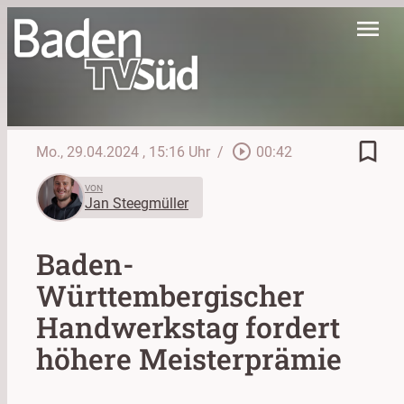
menu
bookmark_border
play_circle_outline
Mo., 29.04.2024
, 15:16 Uhr
/
00:42
VON
Jan Steegmüller
Baden-
Württembergischer
Handwerkstag fordert
höhere Meisterprämie