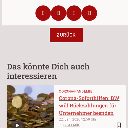
ZURÜCK
Das könnte Dich auch
interessieren
CORONA-PANDEMIE
Corona-Soforthilfen: BW
will Rückzahlungen für
Unternehmer beenden
22. Jan. 2026
12:59
bookmark_border
00:41 Min.