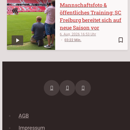
Mannschaftsfoto &
öffentliches Training: SC
Freiburg bereitet sich auf
neue Saison vor
6. Aug. 2026
16:53
bookmark_border
03:22 Min.
AGB
Impressum