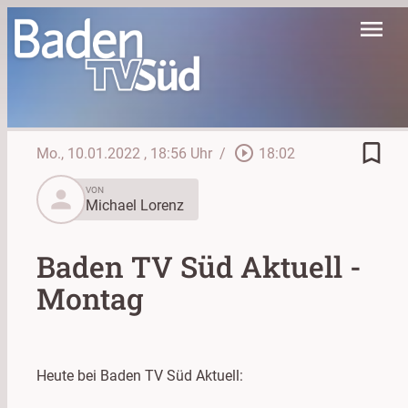
menu
bookmark_border
play_circle_outline
Mo., 10.01.2022
, 18:56 Uhr
/
18:02
person
VON
Michael Lorenz
Baden TV Süd Aktuell -
Montag
Heute bei Baden TV Süd Aktuell: