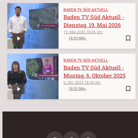
BADEN TV SÜD AKTUELL
Baden TV Süd Aktuell -
Dienstag, 19. Mai 2026
19. Mai 2026
18:56
bookmark_border
18:33 Min.
BADEN TV SÜD AKTUELL
Baden TV Süd Aktuell -
Montag, 6. Oktober 2025
6. Okt. 2025
18:56
bookmark_border
18:32 Min.