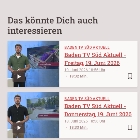
Das könnte Dich auch
interessieren
BADEN TV SÜD AKTUELL
Baden TV Süd Aktuell -
Freitag, 19. Juni 2026
19. Juni 2026
18:56
bookmark_border
18:32 Min.
BADEN TV SÜD AKTUELL
Baden TV Süd Aktuell -
Donnerstag, 19. Juni 2026
18. Juni 2026
18:56
bookmark_border
18:33 Min.