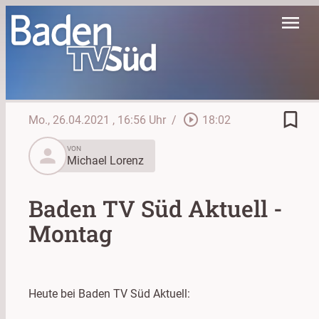
menu
bookmark_border
play_circle_outline
Mo., 26.04.2021
, 16:56 Uhr
/
18:02
person
VON
Michael Lorenz
Baden TV Süd Aktuell -
Montag
Heute bei Baden TV Süd Aktuell: