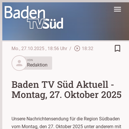
menu
bookmark_border
play_circle_outline
Mo., 27.10.2025
, 18:56 Uhr
/
18:32
person
VON
Redaktion
Baden TV Süd Aktuell -
Montag, 27. Oktober 2025
Unsere Nachrichtensendung für die Region Südbaden
vom Montag, den 27. Oktober 2025 unter anderem mit