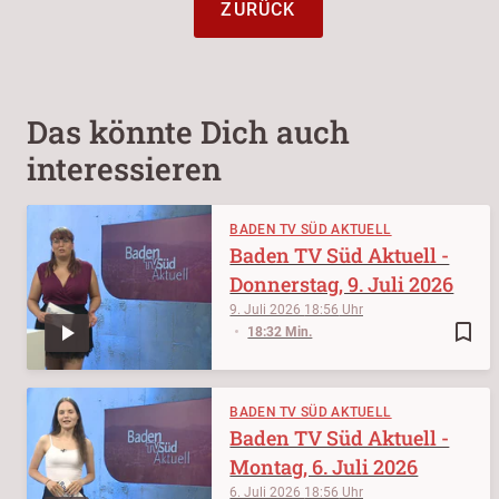
ZURÜCK
Das könnte Dich auch
interessieren
BADEN TV SÜD AKTUELL
Baden TV Süd Aktuell -
Donnerstag, 9. Juli 2026
9. Juli 2026
18:56
bookmark_border
18:32 Min.
BADEN TV SÜD AKTUELL
Baden TV Süd Aktuell -
Montag, 6. Juli 2026
6. Juli 2026
18:56