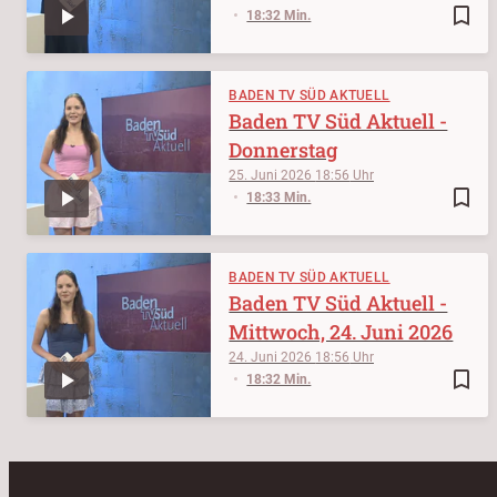
bookmark_border
18:32 Min.
BADEN TV SÜD AKTUELL
Baden TV Süd Aktuell -
Donnerstag
25. Juni 2026
18:56
bookmark_border
18:33 Min.
BADEN TV SÜD AKTUELL
Baden TV Süd Aktuell -
Mittwoch, 24. Juni 2026
24. Juni 2026
18:56
bookmark_border
18:32 Min.