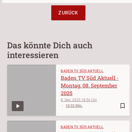
ZURÜCK
Das könnte Dich auch
interessieren
BADEN TV SÜD AKTUELL
Baden TV Süd Aktuell -
Montag, 08. September
2025
8. Sep. 2025
18:56
bookmark_border
18:32 Min.
BADEN TV SÜD AKTUELL