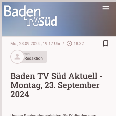
menu
bookmark_border
play_circle_outline
Mo., 23.09.2024
, 19:17 Uhr
/
18:32
person
VON
Redaktion
Baden TV Süd Aktuell -
Montag, 23. September
2024
Unsere Regionalnachrichten für Südbaden vom