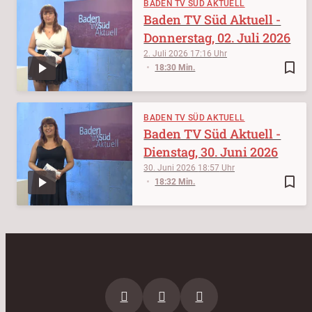
BADEN TV SÜD AKTUELL
Baden TV Süd Aktuell -
Donnerstag, 02. Juli 2026
2. Juli 2026
17:16
bookmark_border
18:30 Min.
BADEN TV SÜD AKTUELL
Baden TV Süd Aktuell -
Dienstag, 30. Juni 2026
30. Juni 2026
18:57
bookmark_border
18:32 Min.