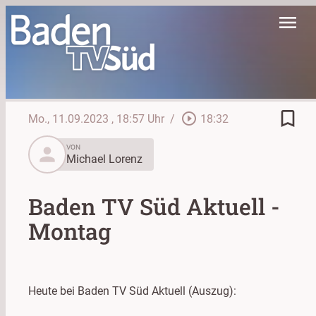
menu
bookmark_border
play_circle_outline
Mo., 11.09.2023
, 18:57 Uhr
/
18:32
person
VON
Michael Lorenz
Baden TV Süd Aktuell -
Montag
Heute bei Baden TV Süd Aktuell (Auszug):