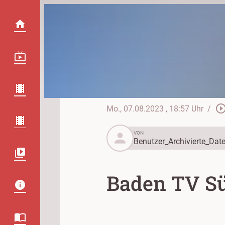
play_circle_out
Mo., 07.08.2023
, 18:57 Uhr
/
person
VON
Benutzer_Archivierte_Date
Baden TV Sü