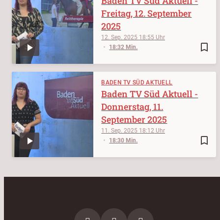
Baden TV Süd Aktuell -
Freitag, 12. September
2025
12. Sep. 2025
18:55
bookmark_border
18:32 Min.
BADEN TV SÜD AKTUELL
Baden TV Süd Aktuell -
Donnerstag, 11.
September 2025
11. Sep. 2025
18:12
bookmark_border
18:30 Min.