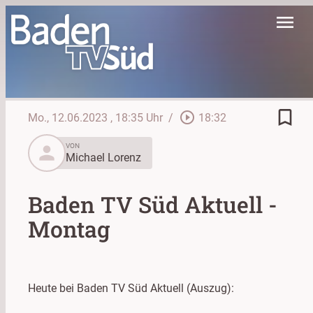
menu
bookmark_border
play_circle_outline
Mo., 12.06.2023
, 18:35 Uhr
/
18:32
person
VON
Michael Lorenz
Baden TV Süd Aktuell -
Montag
Heute bei Baden TV Süd Aktuell (Auszug):