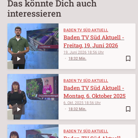
Das könnte Dich auch
interessieren
BADEN TV SÜD AKTUELL
Baden TV Süd Aktuell -
Freitag, 19. Juni 2026
19. Juni 2026
18:56
bookmark_border
18:32 Min.
BADEN TV SÜD AKTUELL
Baden TV Süd Aktuell -
Montag, 6. Oktober 2025
6. Okt. 2025
18:56
bookmark_border
18:32 Min.
BADEN TV SÜD AKTUELL