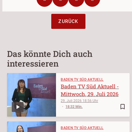
ZURÜCK
Das könnte Dich auch
interessieren
BADEN TV SÜD AKTUELL
Baden TV Süd Aktuell -
Mittwoch, 29. Juli 2026
29. Juli 2026
18:56
bookmark_border
18:32 Min.
BADEN TV SÜD AKTUELL