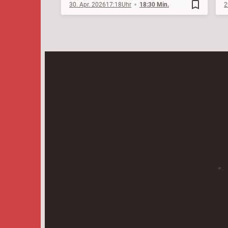
bookmark_border
30. Apr. 2026
17:18
18:30 Min.
2