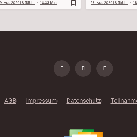
bookmark_border
9. Apr. 2026
18:55
18:33 Min.
28. Apr. 2026
18:56
18
AGB
Impressum
Datenschutz
Teilnahm