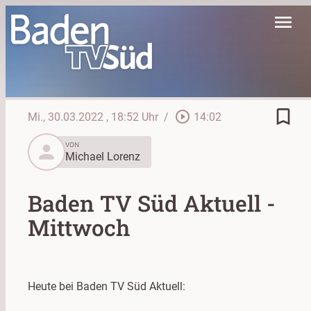
menu
bookmark_border
play_circle_outline
Mi., 30.03.2022
, 18:52 Uhr
/
14:02
person
VON
Michael Lorenz
Baden TV Süd Aktuell -
Mittwoch
Heute bei Baden TV Süd Aktuell: