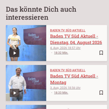
Das könnte Dich auch
interessieren
BADEN TV SÜD AKTUELL
Baden TV Süd Aktuell -
Dienstag, 04. August 2026
4. Aug. 2026
18:57
bookmark_border
18:32 Min.
BADEN TV SÜD AKTUELL
Baden TV Süd Aktuell -
Montag
3. Aug. 2026
18:56
bookmark_border
18:33 Min.