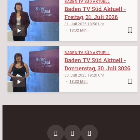
BADEN TV SÜD AKTUELL
Baden TV Süd Aktuell -
Freitag, 31. Juli 2026
31. Juli 2026
18:56
bookmark_border
18:32 Min.
BADEN TV SÜD AKTUELL
Baden TV Süd Aktuell -
Donnerstag, 30. Juli 2026
30. Juli 2026
19:20
bookmark_border
18:32 Min.