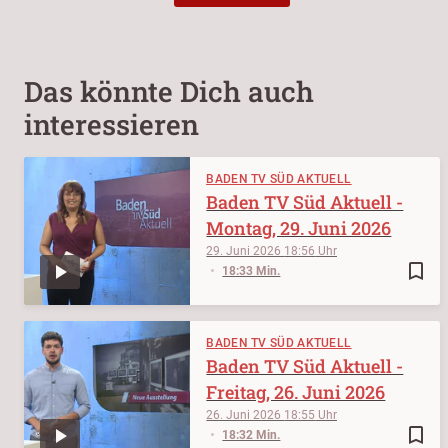
Das könnte Dich auch
interessieren
BADEN TV SÜD AKTUELL
Baden TV Süd Aktuell -
Montag, 29. Juni 2026
29. Juni 2026
18:56
bookmark_border
18:33 Min.
BADEN TV SÜD AKTUELL
Baden TV Süd Aktuell -
Freitag, 26. Juni 2026
26. Juni 2026
18:55
bookmark_border
18:32 Min.