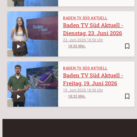
BADEN TV SÜD AKTUELL
Baden TV Süd Aktuell -
Dienstag, 23. Juni 2026
23. Juni 2026
18:56
bookmark_border
18:32 Min.
BADEN TV SÜD AKTUELL
Baden TV Süd Aktuell -
Freitag, 19. Juni 2026
19. Juni 2026
18:56
bookmark_border
18:32 Min.