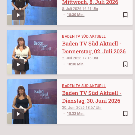
Mittwoch, 8. Juli 2026
8. Juli 2026
16:51
bookmark_border
18:30 Min.
BADEN TV SÜD AKTUELL
Baden TV Süd Aktuell -
Donnerstag, 02. Juli 2026
2. Juli 2026
17:16
bookmark_border
18:30 Min.
BADEN TV SÜD AKTUELL
Baden TV Süd Aktuell -
Dienstag, 30. Juni 2026
30. Juni 2026
18:57
bookmark_border
18:32 Min.