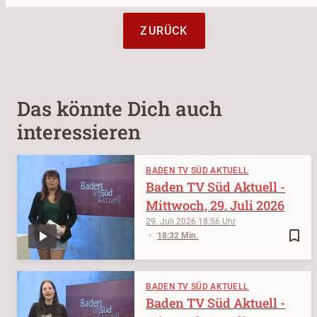
ZURÜCK
Das könnte Dich auch
interessieren
BADEN TV SÜD AKTUELL
Baden TV Süd Aktuell -
Mittwoch, 29. Juli 2026
29. Juli 2026
18:56
bookmark_border
18:32 Min.
BADEN TV SÜD AKTUELL
Baden TV Süd Aktuell -