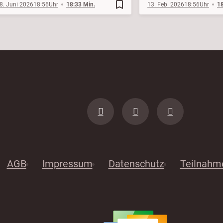
bookmark_border
8. Juni 2026
18:56
18:33 Min.
13. Feb. 2026
18:56
18
AGB
Impressum
Datenschutz
Teilnahm