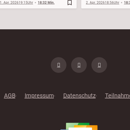
bookmark_border
1. Apr. 2026
19:15
18:32 Min.
2. Apr. 2026
18:56
18:
AGB
Impressum
Datenschutz
Teilnahm