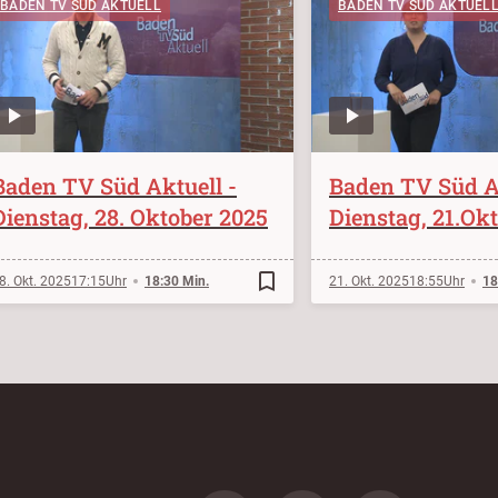
BADEN TV SÜD AKTUELL
BADEN TV SÜD AKTUEL
Baden TV Süd Aktuell -
Baden TV Süd Ak
Dienstag, 28. Oktober 2025
Dienstag, 21.Ok
bookmark_border
8. Okt. 2025
17:15
18:30 Min.
21. Okt. 2025
18:55
18