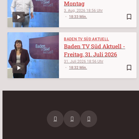
Montag
3. Aug. 2026
18:56
bookmark_border
18:33 Min.
BADEN TV SÜD AKTUELL
Baden TV Süd Aktuell -
Freitag, 31. Juli 2026
31. Juli 2026
18:56
bookmark_border
18:32 Min.