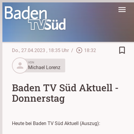
menu
bookmark_border
play_circle_outline
Do., 27.04.2023
, 18:35 Uhr
/
18:32
person
VON
Michael Lorenz
Baden TV Süd Aktuell -
Donnerstag
Heute bei Baden TV Süd Aktuell (Auszug):