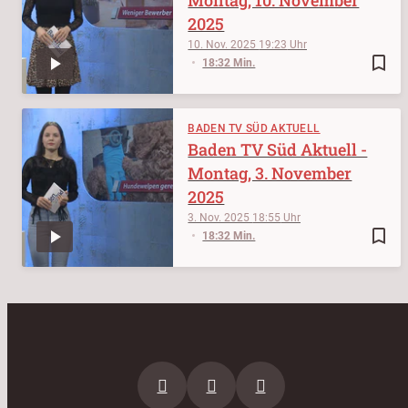
2025
10. Nov. 2025
19:23
bookmark_border
18:32 Min.
BADEN TV SÜD AKTUELL
Baden TV Süd Aktuell -
Montag, 3. November
2025
3. Nov. 2025
18:55
bookmark_border
18:32 Min.