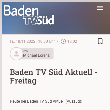
menu
bookmark_border
play_circle_outline
Fr., 18.11.2022
, 18:30 Uhr
/
18:02
person
VON
Michael Lorenz
Baden TV Süd Aktuell -
Freitag
Heute bei Baden TV Süd Aktuell (Auszug):