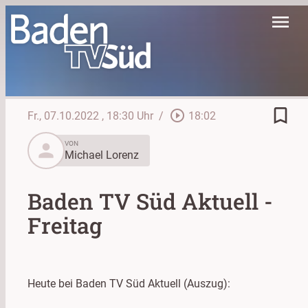
menu
bookmark_border
play_circle_outline
Fr., 07.10.2022
, 18:30 Uhr
/
18:02
person
VON
Michael Lorenz
Baden TV Süd Aktuell -
Freitag
Heute bei Baden TV Süd Aktuell (Auszug):