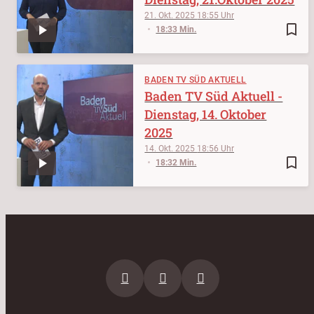
21. Okt. 2025
18:55
bookmark_border
18:33 Min.
BADEN TV SÜD AKTUELL
Baden TV Süd Aktuell -
Dienstag, 14. Oktober
2025
14. Okt. 2025
18:56
bookmark_border
18:32 Min.