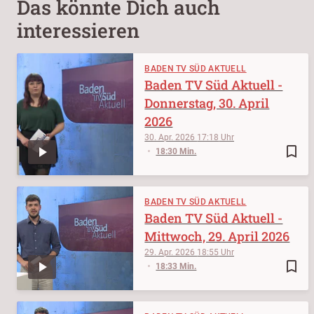
Das könnte Dich auch
interessieren
BADEN TV SÜD AKTUELL
Baden TV Süd Aktuell -
Donnerstag, 30. April
2026
30. Apr. 2026
17:18
bookmark_border
18:30 Min.
BADEN TV SÜD AKTUELL
Baden TV Süd Aktuell -
Mittwoch, 29. April 2026
29. Apr. 2026
18:55
bookmark_border
18:33 Min.