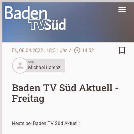
menu
bookmark_border
play_circle_outline
Fr., 08.04.2022
, 18:51 Uhr
/
14:02
person
VON
Michael Lorenz
Baden TV Süd Aktuell -
Freitag
Heute bei Baden TV Süd Aktuell: