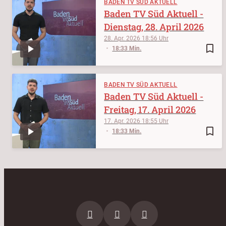
BADEN TV SÜD AKTUELL
Baden TV Süd Aktuell -
Dienstag, 28. April 2026
28. Apr. 2026
18:56
bookmark_border
18:33 Min.
BADEN TV SÜD AKTUELL
Baden TV Süd Aktuell -
Freitag, 17. April 2026
17. Apr. 2026
18:55
bookmark_border
18:33 Min.