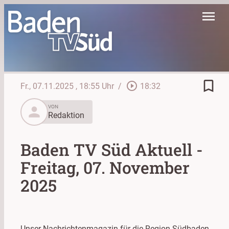
menu
bookmark_border
play_circle_outline
Fr., 07.11.2025
, 18:55 Uhr
/
18:32
person
VON
Redaktion
Baden TV Süd Aktuell -
Freitag, 07. November
2025
Unser Nachrichtenmagazin für die Region Südbaden