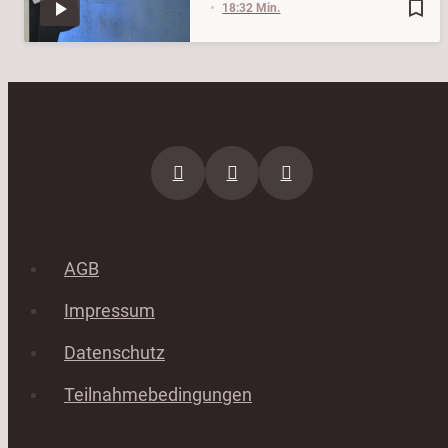
bookmark_border
18:32 Min.
AGB
Impressum
Datenschutz
Teilnahmebedingungen