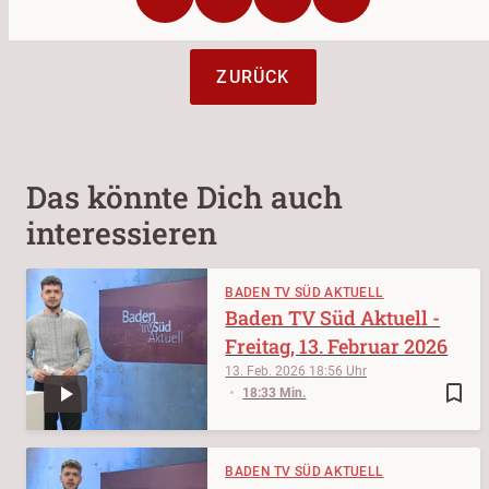
ZURÜCK
Das könnte Dich auch
interessieren
BADEN TV SÜD AKTUELL
Baden TV Süd Aktuell -
Freitag, 13. Februar 2026
13. Feb. 2026
18:56
bookmark_border
18:33 Min.
BADEN TV SÜD AKTUELL