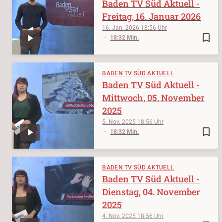
Baden TV Süd Aktuell -
Freitag, 16. Januar 2026
16. Jan. 2026
18:56
bookmark_border
18:32 Min.
BADEN TV SÜD AKTUELL
Baden TV Süd Aktuell -
Mittwoch, 05. November
2025
5. Nov. 2025
18:56
bookmark_border
18:32 Min.
BADEN TV SÜD AKTUELL
Baden TV Süd Aktuell -
Dienstag, 04. November
2025
4. Nov. 2025
18:56