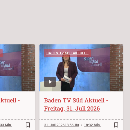
L
BADEN TV SÜD AKTUELL
tuell -
Baden TV Süd Aktuell -
Freitag, 31. Juli 2026
bookmark_border
bookmark_border
:33 Min.
31. Juli 2026
18:56
18:32 Min.