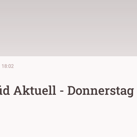
e
18:02
d Aktuell - Donnerstag