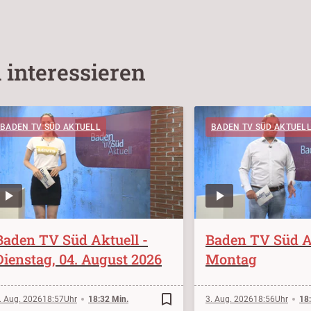
 interessieren
BADEN TV SÜD AKTUELL
BADEN TV SÜD AKTUEL
Baden TV Süd Aktuell -
Baden TV Süd Ak
Dienstag, 04. August 2026
Montag
bookmark_border
. Aug. 2026
18:57
18:32 Min.
3. Aug. 2026
18:56
18