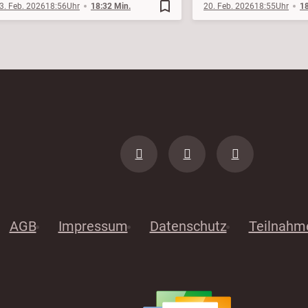
bookmark_border
3. Feb. 2026
18:56
18:32 Min.
20. Feb. 2026
18:55
18
AGB
Impressum
Datenschutz
Teilnahm