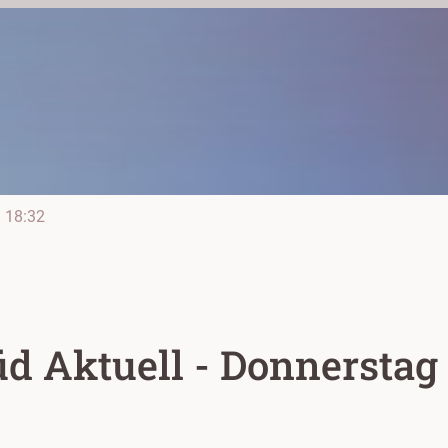
e
18:32
d Aktuell - Donnerstag