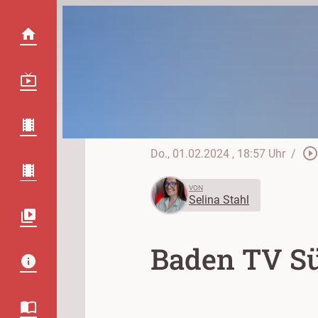
play_circle_outlin
Do., 01.02.2024
, 18:57 Uhr
/
VON
Selina Stahl
Baden TV Sü