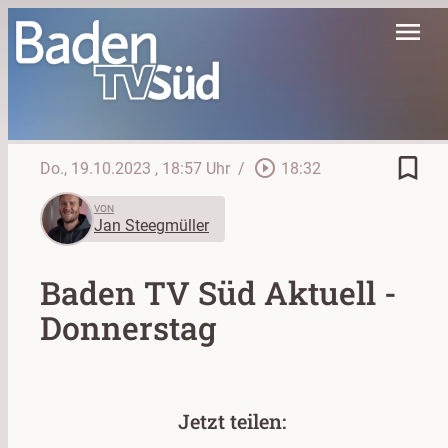
menu
bookmark_border
play_circle_outline
Do., 19.10.2023
, 18:57 Uhr
/
18:32
VON
Jan Steegmüller
Baden TV Süd Aktuell -
Donnerstag