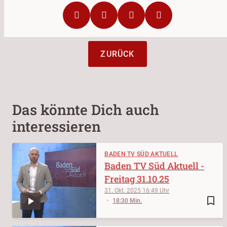
ZURÜCK
Das könnte Dich auch
interessieren
BADEN TV SÜD AKTUELL
Baden TV Süd Aktuell -
Freitag 31.10.25
31. Okt. 2025
16:49
bookmark_border
18:30 Min.