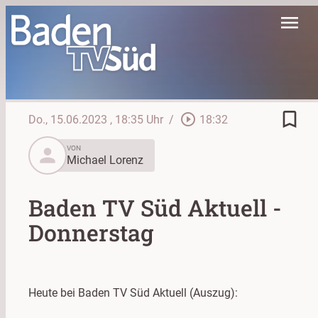
menu
bookmark_border
play_circle_outline
Do., 15.06.2023
, 18:35 Uhr
/
18:32
person
VON
Michael Lorenz
Baden TV Süd Aktuell -
Donnerstag
Heute bei Baden TV Süd Aktuell (Auszug):