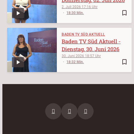
2. Juli 2026
17:16
bookmark_border
18:30 Min.
BADEN TV SÜD AKTUELL
Baden TV Süd Aktuell -
Dienstag, 30. Juni 2026
30. Juni 2026
18:57
bookmark_border
18:32 Min.