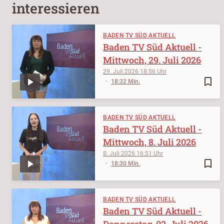
interessieren
BADEN TV SÜD AKTUELL
Baden TV Süd Aktuell -
Mittwoch, 29. Juli 2026
29. Juli 2026
18:56
bookmark_border
18:32 Min.
BADEN TV SÜD AKTUELL
Baden TV Süd Aktuell -
Mittwoch, 8. Juli 2026
8. Juli 2026
16:51
bookmark_border
18:30 Min.
BADEN TV SÜD AKTUELL
Baden TV Süd Aktuell -
Donnerstag, 02. Juli 2026