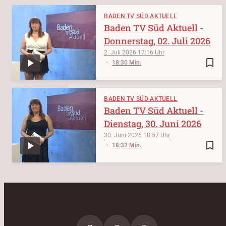
BADEN TV SÜD AKTUELL
Baden TV Süd Aktuell -
Donnerstag, 02. Juli 2026
2. Juli 2026
17:16
bookmark_border
18:30 Min.
BADEN TV SÜD AKTUELL
Baden TV Süd Aktuell -
Dienstag, 30. Juni 2026
30. Juni 2026
18:57
bookmark_border
18:32 Min.