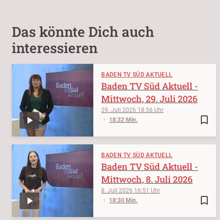
Das könnte Dich auch
interessieren
BADEN TV SÜD AKTUELL
Baden TV Süd Aktuell -
Mittwoch, 29. Juli 2026
29. Juli 2026
18:56
bookmark_border
18:32 Min.
BADEN TV SÜD AKTUELL
Baden TV Süd Aktuell -
Mittwoch, 8. Juli 2026
8. Juli 2026
16:51
bookmark_border
18:30 Min.