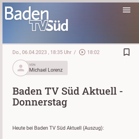
menu
bookmark_border
play_circle_outline
Do., 06.04.2023
, 18:35 Uhr
/
18:02
person
VON
Michael Lorenz
Baden TV Süd Aktuell -
Donnerstag
Heute bei Baden TV Süd Aktuell (Auszug):