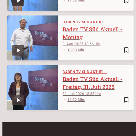
bookmark_border
18:32 Min.
BADEN TV SÜD AKTUELL
Baden TV Süd Aktuell -
Montag
3. Aug. 2026
18:56
bookmark_border
18:33 Min.
BADEN TV SÜD AKTUELL
Baden TV Süd Aktuell -
Freitag, 31. Juli 2026
31. Juli 2026
18:56
bookmark_border
18:32 Min.