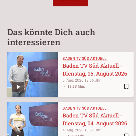
Das könnte Dich auch
interessieren
BADEN TV SÜD AKTUELL
Baden TV Süd Aktuell -
Dienstag, 05. August 2026
5. Aug. 2026
18:56
bookmark_border
18:33 Min.
BADEN TV SÜD AKTUELL
Baden TV Süd Aktuell -
Dienstag, 04. August 2026
4. Aug. 2026
18:57