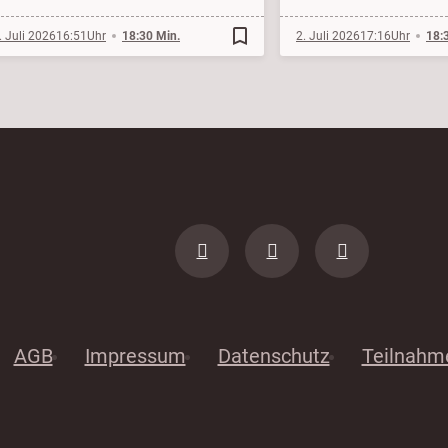
bookmark_border
. Juli 2026
16:51
18:30 Min.
2. Juli 2026
17:16
18:
AGB
Impressum
Datenschutz
Teilnahm