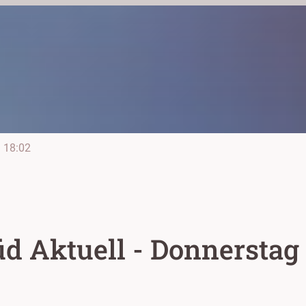
e
18:02
d Aktuell - Donnerstag