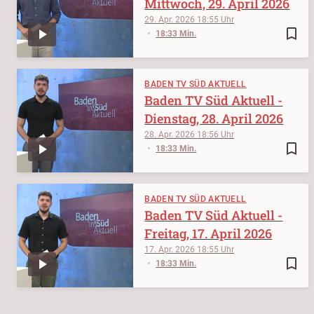
Mittwoch, 29. April 2026
29. Apr. 2026
18:55
bookmark_border
18:33 Min.
BADEN TV SÜD AKTUELL
Baden TV Süd Aktuell -
Dienstag, 28. April 2026
28. Apr. 2026
18:56
bookmark_border
18:33 Min.
BADEN TV SÜD AKTUELL
Baden TV Süd Aktuell -
Freitag, 17. April 2026
17. Apr. 2026
18:55
bookmark_border
18:33 Min.