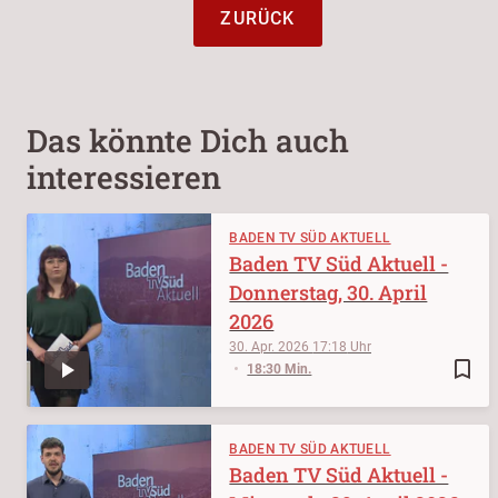
ZURÜCK
Das könnte Dich auch
interessieren
BADEN TV SÜD AKTUELL
Baden TV Süd Aktuell -
Donnerstag, 30. April
2026
30. Apr. 2026
17:18
bookmark_border
18:30 Min.
BADEN TV SÜD AKTUELL
Baden TV Süd Aktuell -