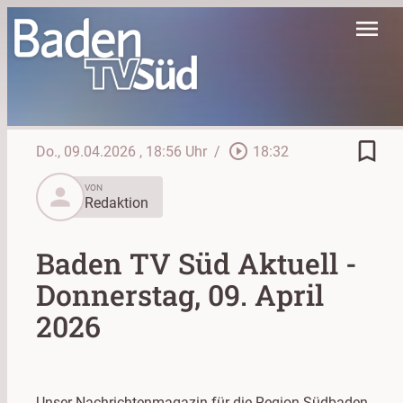
menu
bookmark_border
play_circle_outline
Do., 09.04.2026
, 18:56 Uhr
/
18:32
person
VON
Redaktion
Baden TV Süd Aktuell -
Donnerstag, 09. April
2026
Unser Nachrichtenmagazin für die Region Südbaden