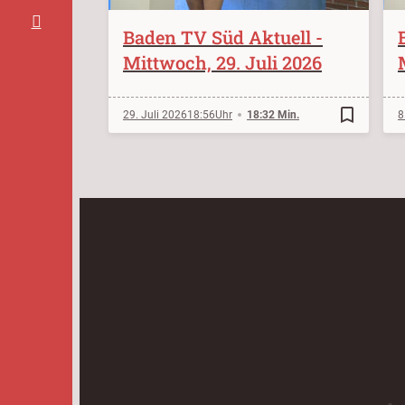
Baden TV Süd Aktuell -
Mittwoch, 29. Juli 2026
bookmark_border
29. Juli 2026
18:56
18:32 Min.
8