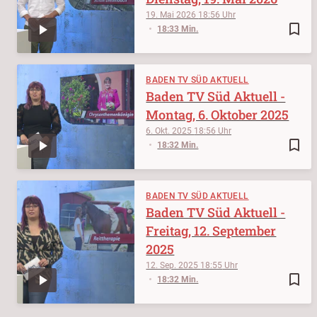
19. Mai 2026
18:56
bookmark_border
18:33 Min.
BADEN TV SÜD AKTUELL
Baden TV Süd Aktuell -
Montag, 6. Oktober 2025
6. Okt. 2025
18:56
bookmark_border
18:32 Min.
BADEN TV SÜD AKTUELL
Baden TV Süd Aktuell -
Freitag, 12. September
2025
12. Sep. 2025
18:55
bookmark_border
18:32 Min.