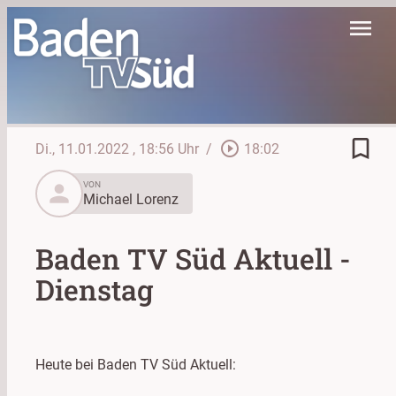
menu
bookmark_border
play_circle_outline
Di., 11.01.2022
, 18:56 Uhr
/
18:02
person
VON
Michael Lorenz
Baden TV Süd Aktuell -
Dienstag
Heute bei Baden TV Süd Aktuell: