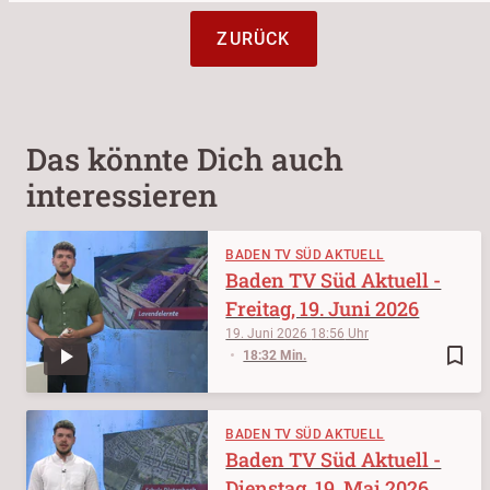
ZURÜCK
Das könnte Dich auch
interessieren
BADEN TV SÜD AKTUELL
Baden TV Süd Aktuell -
Freitag, 19. Juni 2026
19. Juni 2026
18:56
bookmark_border
18:32 Min.
BADEN TV SÜD AKTUELL
Baden TV Süd Aktuell -
Dienstag, 19. Mai 2026