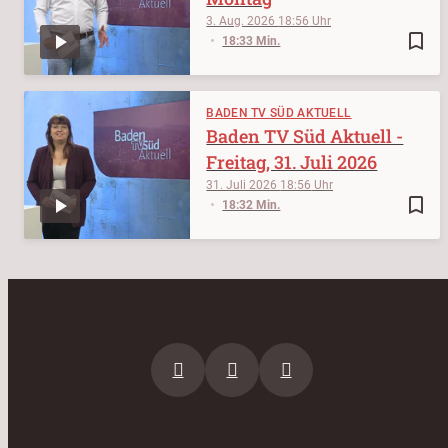
3. Aug. 2026
18:56
bookmark_border
18:33 Min.
BADEN TV SÜD AKTUELL
Baden TV Süd Aktuell -
Freitag, 31. Juli 2026
31. Juli 2026
18:56
bookmark_border
18:32 Min.