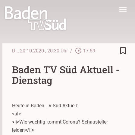
menu
bookmark_border
play_circle_outline
Di., 20.10.2020
, 20:30 Uhr
/
17:59
Baden TV Süd Aktuell -
Dienstag
Heute in Baden TV Süd Aktuell:
<ul>
<li>Wie wuchtig kommt Corona? Schausteller
leiden</li>