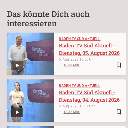
Das könnte Dich auch
interessieren
BADEN TV SÜD AKTUELL
Baden TV Süd Aktuell -
Dienstag, 05. August 2026
5. Aug. 2026
18:56
bookmark_border
18:33 Min.
BADEN TV SÜD AKTUELL
Baden TV Süd Aktuell -
Dienstag, 04. August 2026
4. Aug. 2026
18:57
bookmark_border
18:32 Min.