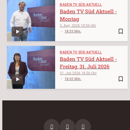
BADEN TV SÜD AKTUELL
Baden TV Süd Aktuell -
Montag
3. Aug. 2026
18:56
bookmark_border
18:33 Min.
BADEN TV SÜD AKTUELL
Baden TV Süd Aktuell -
Freitag, 31. Juli 2026
31. Juli 2026
18:56
bookmark_border
18:32 Min.