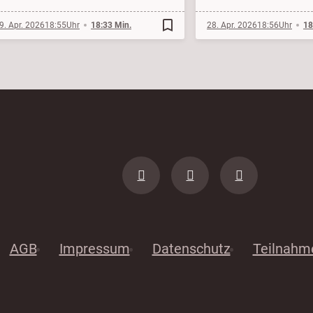
bookmark_border
9. Apr. 2026
18:55
18:33 Min.
28. Apr. 2026
18:56
18
AGB
Impressum
Datenschutz
Teilnahm