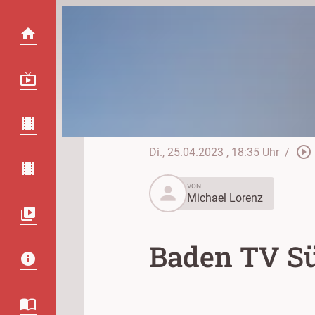
play_circle_outline
Di., 25.04.2023
, 18:35 Uhr
/
person
VON
Michael Lorenz
Baden TV Sü