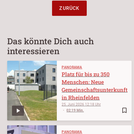
ZURÜCK
Das könnte Dich auch
interessieren
PANORAMA
Platz für bis zu 350
Menschen: Neue
Gemeinschaftsunterkunft
in Rheinfelden
25. Juni 2026
12:18
bookmark_border
02:19 Min.
PANORAMA