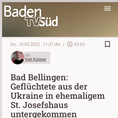
menu
bookmark_border
play_circle_outline
Do., 10.03.2022
, 11:37 Uhr
/
03:03
VON
Veit Küpper
Bad Bellingen:
Geflüchtete aus der
Ukraine in ehemaligem
St. Josefshaus
untergekommen