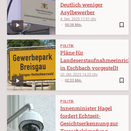
Deutlich weniger
Asylbewerber
4. Sep. 2025
17:01
bookmark_border
00:38 Min.
POLITIK
Pläne für
Landeserstaufnahmeeinric
in Eschbach vorgestellt
20. Okt. 2025
14:25
bookmark_border
02:23 Min.
POLITIK
Innenminister Hagel
fordert Echtzeit-
Gesichtserkennung zur
Terrorbekämpfung