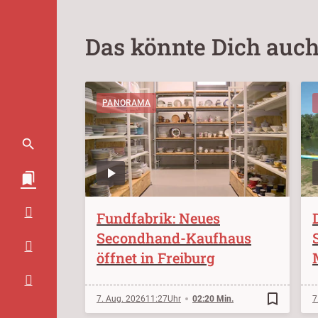
Das könnte Dich auch
PANORAMA
Fundfabrik: Neues
Secondhand-Kaufhaus
öffnet in Freiburg
bookmark_border
7. Aug. 2026
11:27
02:20 Min.
7