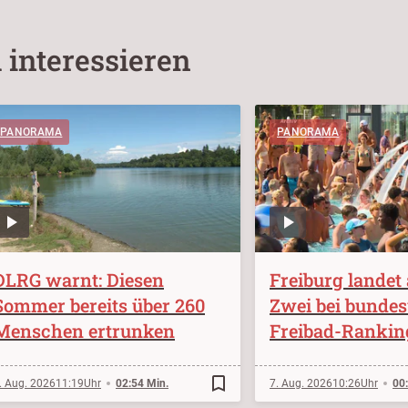
 interessieren
PANORAMA
PANORAMA
DLRG warnt: Diesen
Freiburg landet 
Sommer bereits über 260
Zwei bei bunde
Menschen ertrunken
Freibad-Rankin
bookmark_border
. Aug. 2026
11:19
02:54 Min.
7. Aug. 2026
10:26
00