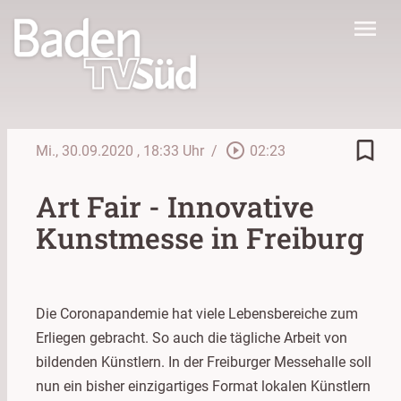
menu
bookmark_border
play_circle_outline
Mi., 30.09.2020
, 18:33 Uhr
/
02:23
Art Fair - Innovative
Kunstmesse in Freiburg
Die Coronapandemie hat viele Lebensbereiche zum
Erliegen gebracht. So auch die tägliche Arbeit von
bildenden Künstlern. In der Freiburger Messehalle soll
nun ein bisher einzigartiges Format lokalen Künstlern