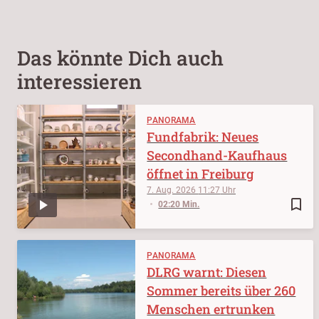
Das könnte Dich auch
interessieren
PANORAMA
Fundfabrik: Neues
Secondhand-Kaufhaus
öffnet in Freiburg
7. Aug. 2026
11:27
bookmark_border
02:20 Min.
PANORAMA
DLRG warnt: Diesen
Sommer bereits über 260
Menschen ertrunken