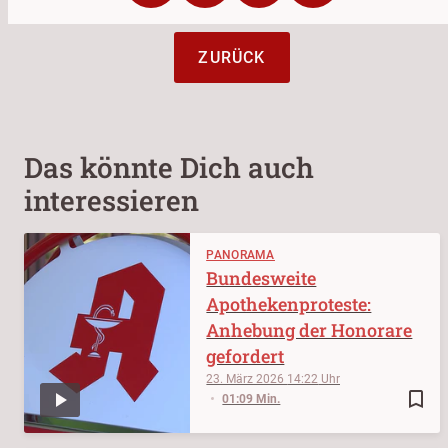
ZURÜCK
Das könnte Dich auch
interessieren
PANORAMA
Bundesweite
Apothekenproteste:
Anhebung der Honorare
gefordert
23. März 2026
14:22
bookmark_border
01:09 Min.