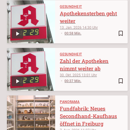
GESUNDHEIT
Apothekensterben geht
weiter
13. Jan. 2026
14:30
bookmark_border
00:58 Min.
GESUNDHEIT
Zahl der Apotheken
nimmt weiter ab
30. Okt. 2025
13:01
bookmark_border
00:37 Min.
PANORAMA
Fundfabrik: Neues
Secondhand-Kaufhaus
öffnet in Freiburg