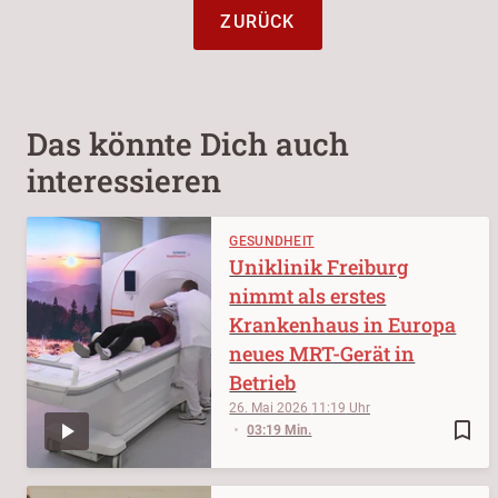
ZURÜCK
Das könnte Dich auch
interessieren
GESUNDHEIT
Uniklinik Freiburg
nimmt als erstes
Krankenhaus in Europa
neues MRT-Gerät in
Betrieb
26. Mai 2026
11:19
bookmark_border
03:19 Min.