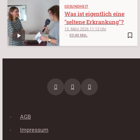
GESUNDHEIT
Was ist eigentlich eine
"seltene Erkrankung"?
13. März 2026
11:13
bookmark_border
03:40 Min.
AGB
Impressum