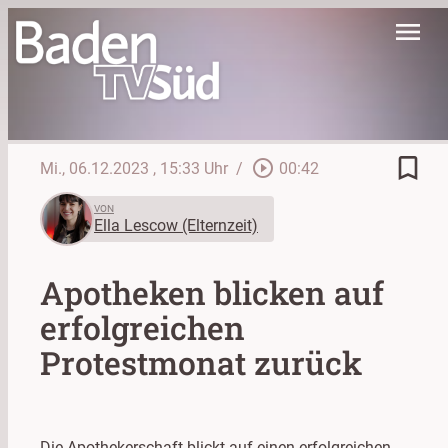
menu
bookmark_border
play_circle_outline
Mi., 06.12.2023
, 15:33 Uhr
/
00:42
VON
Ella Lescow (Elternzeit)
Apotheken blicken auf
erfolgreichen
Protestmonat zurück
Die Apothekerschaft blickt auf einen erfolgreichen