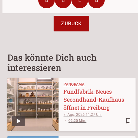
ZURÜCK
Das könnte Dich auch
interessieren
PANORAMA
Fundfabrik: Neues
Secondhand-Kaufhaus
öffnet in Freiburg
7. Aug. 2026
11:27
bookmark_border
02:20 Min.