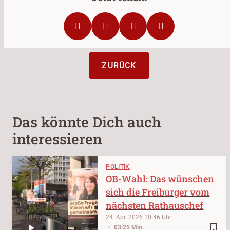
ZURÜCK
Das könnte Dich auch
interessieren
POLITIK
OB-Wahl: Das wünschen
sich die Freiburger vom
nächsten Rathauschef
24. Apr. 2026
10:46
bookmark_border
03:25 Min.