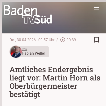
menu
bookmark_border
play_circle_outline
Do., 30.04.2026
, 09:57 Uhr
/
00:39
VON
Fabian Weller
Amtliches Endergebnis
liegt vor: Martin Horn als
Oberbürgermeister
bestätigt