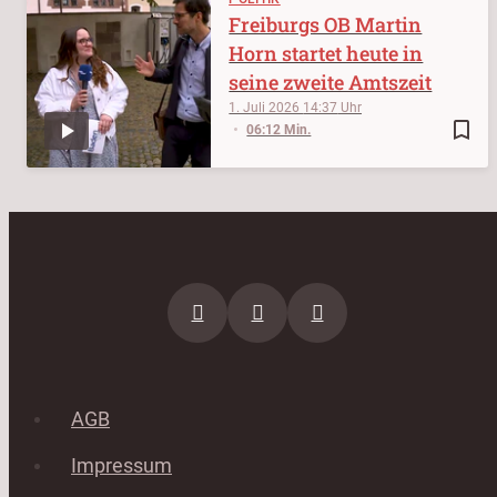
Freiburgs OB Martin
Horn startet heute in
seine zweite Amtszeit
1. Juli 2026
14:37
bookmark_border
06:12 Min.
AGB
Impressum