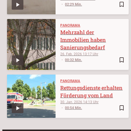
bookmark_border
02:29 Min.
PANORAMA
Mehrzahl der
Immobilien haben
Sanierungsbedarf
26. Feb. 2026
13:17
bookmark_border
00:32 Min.
PANORAMA
Rettungsdienste erhalten
Förderung vom Land
30. Jan. 2026
14:13
bookmark_border
00:54 Min.