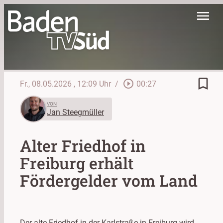
menu
bookmark_border
play_circle_outline
Fr., 08.05.2026
, 12:09 Uhr
/
00:27
VON
Jan Steegmüller
Alter Friedhof in
Freiburg erhält
Fördergelder vom Land
Der alte Friedhof in der Karlstraße in Freiburg wird