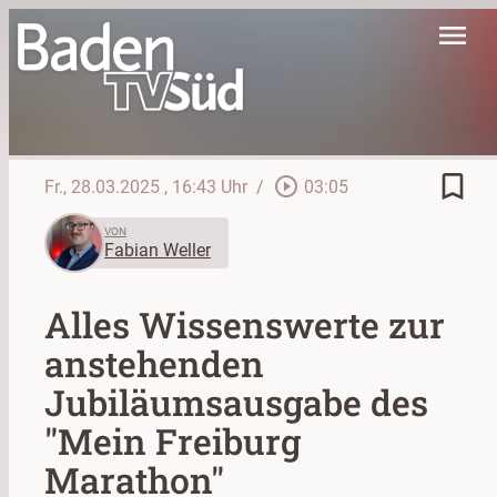
menu
bookmark_border
play_circle_outline
Fr., 28.03.2025
, 16:43 Uhr
/
03:05
VON
Fabian Weller
Alles Wissenswerte zur
anstehenden
Jubiläumsausgabe des
"Mein Freiburg
Marathon"