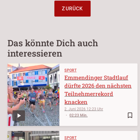
ZURÜCK
Das könnte Dich auch
interessieren
SPORT
Emmendinger Stadtlauf
dürfte 2026 den nächsten
Teilnehmerrekord
knacken
2. Juni 2026
12:23
bookmark_border
02:23 Min.
SPORT