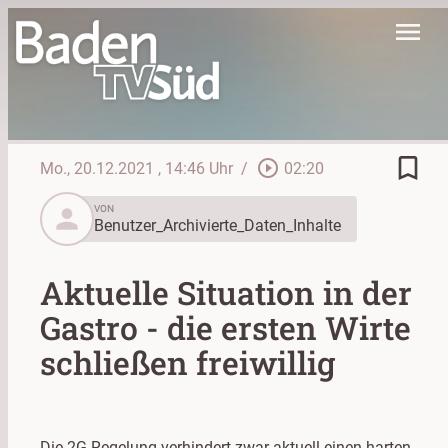
menu
bookmark_border
play_circle_outline
Mo., 20.12.2021
, 14:46 Uhr
/
02:20
person
VON
Benutzer_Archivierte_Daten_Inhalte
Aktuelle Situation in der
Gastro - die ersten Wirte
schließen freiwillig
Die 2G-Regelung verhindert zwar aktuell einen harten