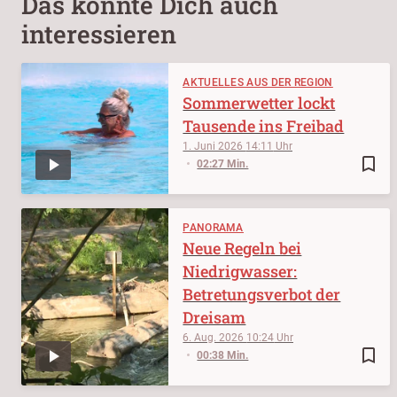
Das könnte Dich auch
interessieren
AKTUELLES AUS DER REGION
Sommerwetter lockt
Tausende ins Freibad
1. Juni 2026
14:11
bookmark_border
02:27 Min.
PANORAMA
Neue Regeln bei
Niedrigwasser:
Betretungsverbot der
Dreisam
6. Aug. 2026
10:24
bookmark_border
00:38 Min.